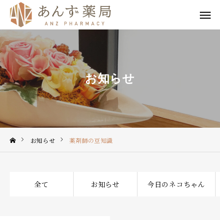
公式LINE
EPARK
あんず薬局
谷町店
お知らせ
TOP
私たちについて
事業内容
お知らせ
薬剤師の豆知識
薬局一覧
全て
お知らせ
今日のネコちゃん
求人情報
よくあるご質問