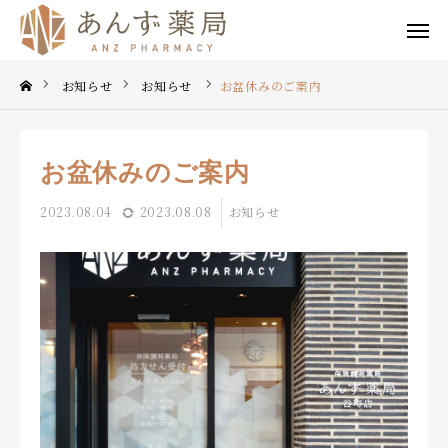
公式LINE
お知らせ
お知らせ
お盆休みのご案内
EPARK
あんず薬局
谷町店
お盆休みのご案内
TOP
2023.08.04
2023.08.08
お知らせ
私たちについて
事業内容
薬局一覧
求人情報
よくあるご質問